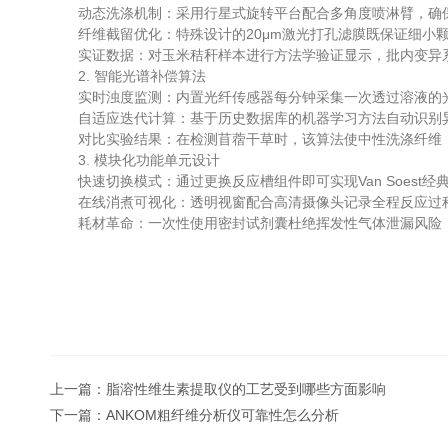
动态洗涤机制：采用行星式旋转平台配合多角度喷淋臂，确保
纤维截留优化：特殊设计的20μm激光打孔滤膜既保证细小颗粒
实证数据：对玉米秸秆样本进行方法学验证显示，批内变异系数从
2. 智能光谱补偿算法
实时浊度监测：内置光纤传感器每分钟采集一次透过溶液的光
自适应迭代计算：基于历史数据库的机器学习方法自动识别异
对比实验结果：在检测苜蓿干草时，该算法使中性洗涤纤维（
3. 模块化功能单元设计
快速切换模式：通过更换反应槽组件即可实现Van Soest经典
在线消煮可视化：透明视窗配合高清摄像头记录全程反应过程
耗材革命：一次性使用密封试剂囊杜绝挥发性气体泄漏风险，
上一篇：
脂溶性维生素提取仪的工艺受到哪些方面影响
下一篇：
ANKOM粗纤维分析仪可靠性怎么分析