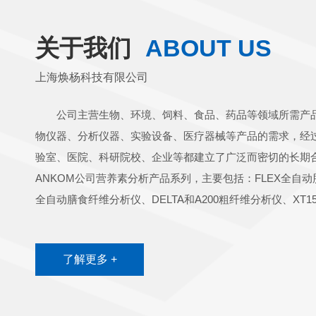
关于我们
ABOUT US
上海焕杨科技有限公司
公司主营生物、环境、饲料、食品、药品等领域所需产
物仪器、分析仪器、实验设备、医疗器械等产品的需求，经
验室、医院、科研院校、企业等都建立了广泛而密切的长期
ANKOM公司营养素分析产品系列，主要包括：FLEX全自动
全自动膳食纤维分析仪、DELTA和A200粗纤维分析仪、XT15
盐酸水解系统、DAISYII体外模拟培养箱、RF产气测量仪
ANKOM公司始终致力于动物科学和食品科学领域专用仪器
了解更多 +
有多种先进技术，“以人为本”的理念体现在产品细节的方方
高效率、低投入”的要求下坚持不懈，在全球120多个国家和