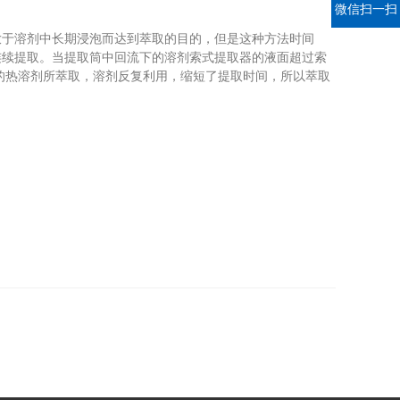
微信扫一扫
于溶剂中长期浸泡而达到萃取的目的，但是这种方法时间
连续提取。当提取筒中回流下的溶剂索式提取器的液面超过索
的热溶剂所萃取，溶剂反复利用，缩短了提取时间，所以萃取