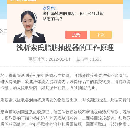
欢迎您！
来自局域网的朋友！有什么可以帮
助您的吗？
的工作原理
浅析索氏脂肪抽提器的工作原理
更新时间：2022-01-14 | 点击率：1555
成的，提取管两侧分别有虹吸管和连接管。各部分连接处要严密不能漏气
升进入冷凝器，凝成液体滴入提取管内，浸提样品中的脂类物质。待提取
冷凝，滴入提取管内，如此循环往复，直到抽提*为止。
浸索式提取器润而将所需要的物质浸出来，即长期浸出法。此法花费时
利用溶剂回流及虹吸原理，使固体物质连续不断地被纯溶剂萃取，既节
中，提取器的下端勺盛有溶剂的圆底烧瓶相连，上面接回流冷凝管。加热
虹吸管的高处时，含有萃取物的溶剂虹吸回烧瓶，因而萃取出一部分物质