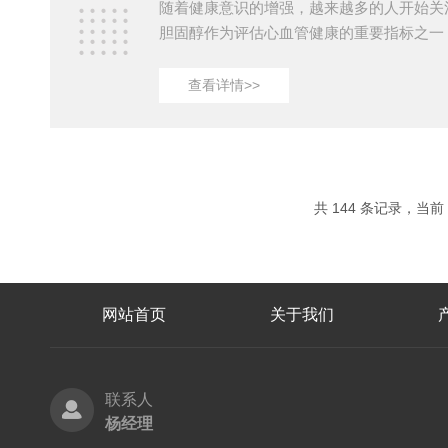
随着健康意识的增强，越来越多的人开始关
胆固醇作为评估心血管健康的重要指标之一
心脏病、中风等疾病具有重要意义。在众多
固醇分析仪以其便捷、快速的特点受到广泛
查看详情>>
胆固醇分析仪种类繁多，如何选择一款适合
许多人的难题。一、了解胆固醇分析仪的基本
析仪主要基于生化反应原理，通过检测血液
氧化酶的作用，计算出胆固醇的含量。这种
单、结果准确、...
共 144 条记录，当前 5
网站首页
关于我们
联系人
杨经理