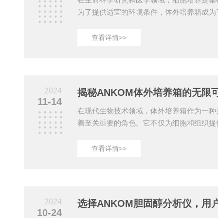
为了提供适宜的环境条件，体外培养箱成为
工具。这种设备能够模拟生物体内的生长环
定、可控的培养空间。ANKOM体外培养箱
查看详情>>
湿度、气体浓度等环境参数的精确控制。它
体，内部装有加热元件、湿度控制器和气体
件的协同工作，体外培养箱能够维持恒定的温度
湿度(一般为95%)，以及特定比例的气体环境(如
2024
揭秘ANKOM体外培养箱的无限
11-14
在现代生物技术领域，体外培养箱作为一种
着至关重要的角色。它不仅为细胞和组织提
的稳定生长空间，还为科学研究和医学应用
M体外培养箱的主要功能是为细胞提供一个
查看详情>>
环境。通过精确控制温度、湿度、气体浓度
够模拟人体内部的生理条件，使细胞能够在
和繁殖。这种技术不仅提高了细胞培养的成
物学、病理学、药理学等领域提供了重要的
2024
选择ANKOM胆固醇分析仪，用
外培养箱的...
10-24